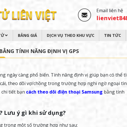
Email liên hệ
lienviet8
TỬ
BẢNG GIÁ
DỊCH VỤ THEO KHU VỰC
TIN TỨC
BẰNG TÍNH NĂNG ĐỊNH VỊ GPS
đang ngày càng phổ biến. Tính năng định vị giúp bạn có thể t
n cái, theo dõi vợ/chồng trong trường hợp nghi ngờ ngoại tì
 chi tiết bạn
cách theo dõi điện thoại Samsung
bằng tính
? Lưu ý gì khi sử dụng?
ọng trong một số trường hợp như sau: