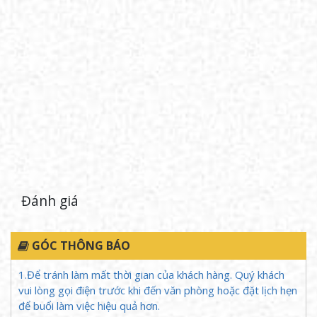
mình.
Đánh giá
Dịch vụ thám tử tư thực hiện điều tra, xác minh, theo
GÓC THÔNG BÁO
dõi và thu thập thông tin theo yêu cầu
Khác với các
cơ quan điều tra công quyền
(cảnh sát,
1.Để tránh làm mất thời gian của khách hàng. Quý khách
công an) giải quyết các vấn đề liên quan đến trật tự trị
vui lòng gọi điện trước khi đến văn phòng hoặc đặt lịch hẹn
an và luật pháp hình sự,
thám tử tư
hoạt động chủ
để buổi làm việc hiệu quả hơn.