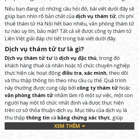
Nếu bạn đang có những câu hỏi đó, bài viết dưới đây sẽ
giúp bạn nhìn rõ bản chất của
dịch vụ thám tử
, chi phí
thuê thám tử Hà Nội hết bao nhiêu, văn phòng thám tử
tư nào uy tín, bảo mật? Tất cả sẽ được công ty thám tử
Liên Việt giải đáp chi tiết trong bài viết dưới đây.
Dịch vụ thám tử tư là gì?
Dịch vụ thám tử tư
là
dịch vụ đặc thù
, trong đó
khách hàng thuê cá nhân hoặc tổ chức chuyên nghiệp
thực hiện các hoạt động
điều tra
,
xác minh
, theo dõi
và thu thập thông tin theo nhu cầu cụ thể. Quá trình
này thường được cung cấp bởi
công ty thám tử
hoặc
văn phòng thám tử
nhằm làm rõ một sự việc, một con
người hay một tổ chức nhất định và được thực hiện
trên cơ sở thỏa thuận dịch vụ. Mục tiêu của dịch vụ là
thu thập
thông tin
và
bằng chứng xác thực
, giúp
khách hàng có thêm
cơ sở khách quan
để đánh giá sự
XEM THÊM
việc và đưa ra quyết định phù hợp với nhu cầu của