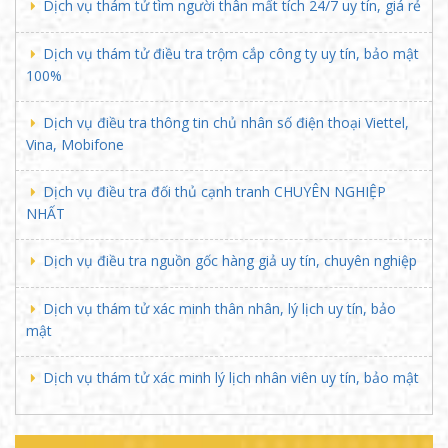
Dịch vụ thám tử tìm người thân mất tích 24/7 uy tín, giá rẻ
không chỉ quan sát mà còn biết cách chắt lọc
thông tin từ nhiều nguồn khác nhau, xâu chuỗi
Dịch vụ thám tử điều tra trộm cắp công ty uy tín, bảo mật
các dữ kiện rời rạc thành một
bức tranh toàn
100%
cảnh logic và chính xác
. Kết quả phân tích này
giúp khách hàng
hiểu rõ bản chất sự việc
, giảm
Dịch vụ điều tra thông tin chủ nhân số điện thoại Viettel,
những phán đoán cảm tính và có thêm căn cứ để
Vina, Mobifone
đưa ra
quyết định phù hợp
.
Hành động trong "bóng tối" để bảo vệ ánh
Dịch vụ điều tra đối thủ cạnh tranh CHUYÊN NGHIỆP
sáng sự thật:
Mọi hoạt động nghiệp vụ đều được
NHẤT
tiến hành một cách bí mật, ngụy trang phù hợp để
hạn chế ảnh hưởng đến quá trình
thu thập
Dịch vụ điều tra nguồn gốc hàng giả uy tín, chuyên nghiệp
thông tin
, từ đó ghi nhận được những
phản ứng
và hành động khách quan
phục vụ việc xác minh.
Dịch vụ thám tử xác minh thân nhân, lý lịch uy tín, bảo
Người bảo vệ lợi ích và tâm lý khách hàng:
mật
Thám tử tư không chỉ cung cấp thông tin mà còn
giúp khách hàng tránh được những
rủi ro
khi tự
Dịch vụ thám tử xác minh lý lịch nhân viên uy tín, bảo mật
mình điều tra, đồng thời giảm bớt
áp lực tâm lý
khi phải sống trong nghi ngờ nhờ có thêm
dữ liệu
và bằng chứng
để đánh giá tình huống một cách