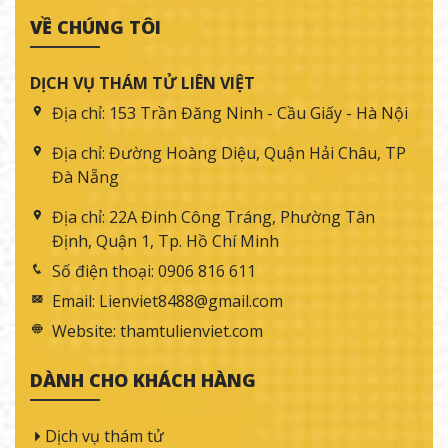
khách quan.
VỀ CHÚNG TÔI
DỊCH VỤ THÁM TỬ LIÊN VIỆT
Địa chỉ:
153 Trần Đăng Ninh - Cầu Giấy - Hà Nội
Địa chỉ:
Đường Hoàng Diệu, Quận Hải Châu, TP
Đà Nẵng
Địa chỉ:
22A Đinh Công Tráng, Phường Tân
Định, Quận 1, Tp. Hồ Chí Minh
Hiểu rõ
bản chất
,
mục tiêu
và
phạm vi áp dụng
của
Số điện thoại:
0906 816 611
dịch vụ thám tử
sẽ giúp người đọc dễ phân biệt giữa
Email:
Lienviet8488@gmail.com
các nhóm dịch vụ điều tra khác nhau, từ đó thuận lợi
Website:
thamtulienviet.com
hơn khi tìm hiểu các
loại dịch vụ thám tử phổ biến
ở
phần tiếp theo.
DÀNH CHO KHÁCH HÀNG
Nhu cầu thuê dịch vụ thám tử tại Hà Nội
và toàn quốc
Dịch vụ thám tử