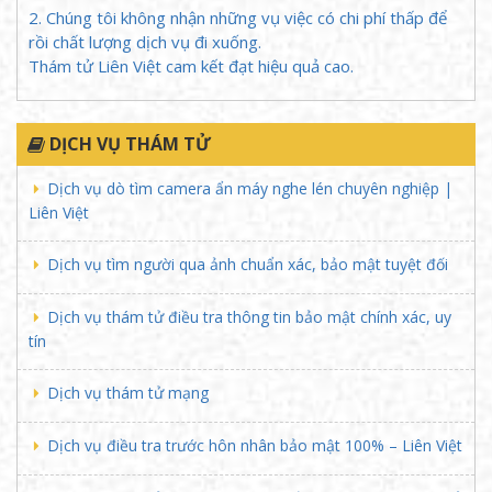
yếu trong các
bối cảnh dân sự, hôn nhân gia đình và
2. Chúng tôi không nhận những vụ việc có chi phí thấp để
thương mại
, nơi khách hàng có nhu cầu xác minh hoặc
rồi chất lượng dịch vụ đi xuống.
làm rõ thông tin phục vụ mục đích cá nhân hoặc hoạt
Thám tử Liên Việt cam kết đạt hiệu quả cao.
động kinh doanh. Mục tiêu của dịch vụ này là mang lại
những
bằng chứng xác thực
như hình ảnh, video, tài
liệu hoặc file ghi âm giúp khách hàng giải tỏa sự hoài
DỊCH VỤ THÁM TỬ
nghi và có cơ sở vững chắc để đưa ra các quyết định
Dịch vụ dò tìm camera ẩn máy nghe lén chuyên nghiệp |
quan trọng. Trong quá trình cung cấp dịch vụ, mọi hoạt
Liên Việt
động thu thập thông tin và bằng chứng đều cần tuân
thủ
nguyên tắc không xâm phạm quyền riêng tư
và
Dịch vụ tìm người qua ảnh chuẩn xác, bảo mật tuyệt đối
đời sống cá nhân
của các bên liên quan.
Bản chất và vai trò của thám tử tư chuyên
Dịch vụ thám tử điều tra thông tin bảo mật chính xác, uy
nghiệp
tín
Nhiều người vẫn mang định kiến rằng thám tử tư chỉ
đơn thuần là những người đi "theo dõi ngoại tình".
Dịch vụ thám tử mạng
Trên thực tế,
bản chất công việc
của một
thám tử tư
chuyên nghiệp
rộng lớn và phức tạp hơn rất nhiều:
Dịch vụ điều tra trước hôn nhân bảo mật 100% – Liên Việt
Chuyên gia thu thập và phân tích thông tin:
Họ