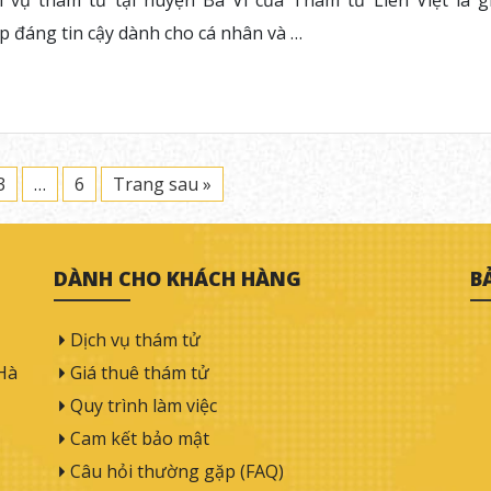
h vụ thám tử tại huyện Ba Vì của Thám tử Liên Việt là gi
p đáng tin cậy dành cho cá nhân và …
3
…
6
Trang sau »
DÀNH CHO KHÁCH HÀNG
B
Dịch vụ thám tử
Hà
Giá thuê thám tử
Quy trình làm việc
Cam kết bảo mật
Câu hỏi thường gặp (FAQ)