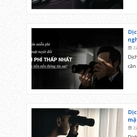
Dịc
ng
2
Dịc
cần
Dịc
mật
2