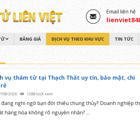
Email liên hệ
lienviet8
TỬ
BẢNG GIÁ
DỊCH VỤ THEO KHU VỰC
TIN TỨC
h vụ thám tử tại Thạch Thất uy tín, bảo mật, chi
 rẻ
7/08/2026
1388 lượt xem
 đang nghi ngờ bạn đời thiếu chung thủy? Doanh nghiệp th
át hàng hóa không rõ nguyên nhân? …