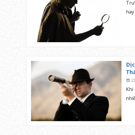
Trư
hay 
Dịc
Thá
2
Khi
nhi