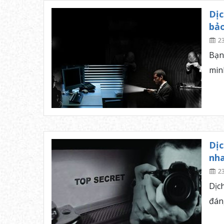
Dịc
bả
2
Bạn
minh
Dịc
nh
2
Dịc
đán