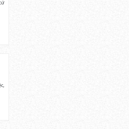
cứ
c,