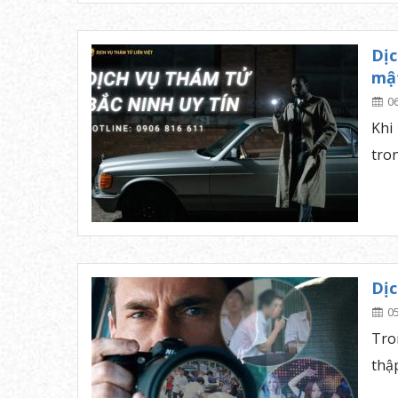
Dịc
mậ
0
Khi
tron
Dịc
0
Tro
thậ