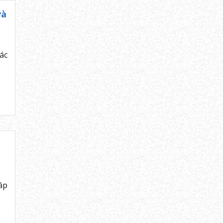
và
ác
áp