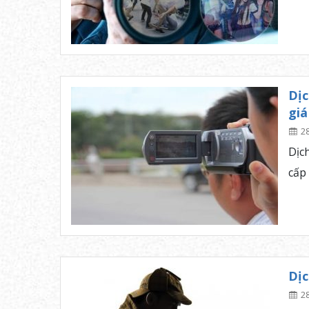
Dịc
giá
2
Dịc
cấp
Dịc
2