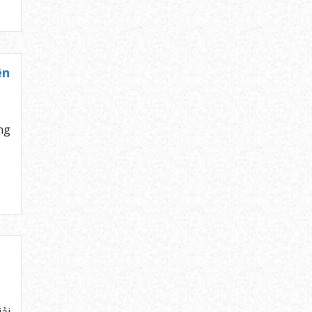
ên
ng