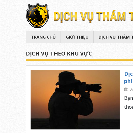
TRANG CHỦ
GIỚI THIỆU
DỊCH VỤ THÁM 
DỊCH VỤ THEO KHU VỰC
Dịc
phí
0
Bạn
tho