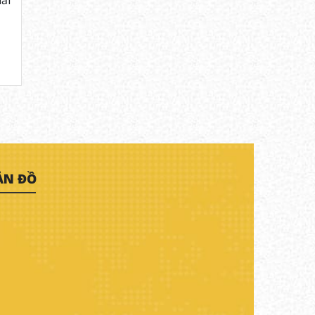
ải
ẢN ĐỒ