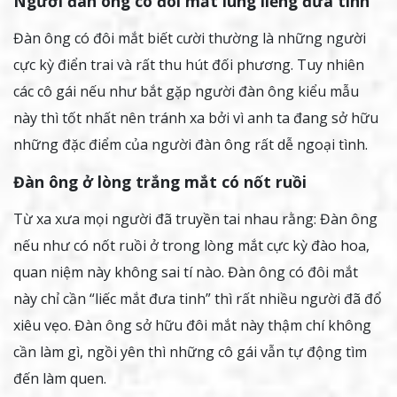
Người đàn ông có đôi mắt lúng liếng đưa tình
Đàn ông có đôi mắt biết cười thường là những người
cực kỳ điển trai và rất thu hút đối phương. Tuy nhiên
các cô gái nếu như bắt gặp người đàn ông kiểu mẫu
này thì tốt nhất nên tránh xa bởi vì anh ta đang sở hữu
những đặc điểm của người đàn ông rất dễ ngoại tình.
Đàn ông ở lòng trắng mắt có nốt ruồi
Từ xa xưa mọi người đã truyền tai nhau rằng: Đàn ông
nếu như có nốt ruồi ở trong lòng mắt cực kỳ đào hoa,
quan niệm này không sai tí nào. Đàn ông có đôi mắt
này chỉ cần “liếc mắt đưa tinh” thì rất nhiều người đã đổ
xiêu vẹo. Đàn ông sở hữu đôi mắt này thậm chí không
cần làm gì, ngồi yên thì những cô gái vẫn tự động tìm
đến làm quen.