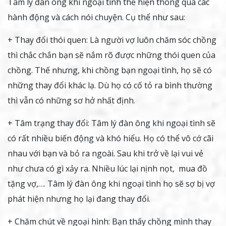
Tâm lý đàn ông khi ngoại tình thể hiện thông qua các
hành động và cách nói chuyện. Cụ thể như sau:
+ Thay đổi thói quen: Là người vợ luôn chăm sóc chồng
thì chắc chắn bạn sẽ nắm rõ được những thói quen của
chồng. Thế nhưng, khi chồng bạn ngoại tình, họ sẽ có
những thay đổi khác lạ. Dù họ có cố tỏ ra bình thường
thì vẫn có những sơ hở nhất định.
+ Tâm trạng thay đổi: Tâm lý đàn ông khi ngoại tình sẽ
có rất nhiều biến động và khó hiểu. Họ có thể vô cớ cãi
nhau với bạn và bỏ ra ngoài. Sau khi trở về lại vui vẻ
như chưa có gì xảy ra. Nhiều lúc lại nịnh nọt, mua đồ
tặng vợ,…. Tâm lý đàn ông khi ngoại tình họ sẽ sợ bị vợ
phát hiện nhưng họ lại đang thay đổi.
+ Chăm chút về ngoại hình: Bạn thấy chồng mình thay