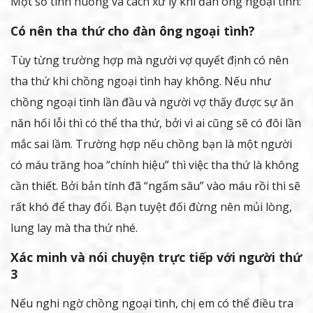
Một số tình huống và cách xử lý khi đàn ông ngoại tình:
Có nên tha thứ cho đàn ông ngoại tình?
Tùy từng trường hợp mà người vợ quyết định có nên
tha thứ khi chồng ngoại tình hay không. Nếu như
chồng ngoại tình lần đầu và người vợ thấy được sự ăn
năn hối lỗi thì có thể tha thứ, bởi vì ai cũng sẽ có đôi lần
mắc sai lầm. Trường hợp nếu chồng bạn là một người
có máu trăng hoa “chính hiệu” thì việc tha thứ là không
cần thiết. Bởi bản tính đã “ngấm sâu” vào máu rồi thì sẽ
rất khó để thay đổi. Bạn tuyệt đối đừng nên mủi lòng,
lung lay mà tha thứ nhé.
Xác minh và nói chuyện trực tiếp với người thứ
3
Nếu nghi ngờ chồng ngoại tình, chị em có thể điều tra