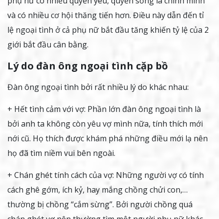
phụ nữ có nhiều quyền yêu, quyền sống là chính mình
và có nhiều cơ hội thăng tiến hơn. Điều này dẫn đến tỉ
lệ ngoại tình ở cả phụ nữ bắt đầu tăng khiến tỷ lệ của 2
giới bắt đầu cân bằng.
Lý do đàn ông ngoại tình cặp bồ
Đàn ông ngoại tình bởi rất nhiều lý do khác nhau:
+ Hết tình cảm với vợ: Phần lớn đàn ông ngoại tình là
bởi anh ta không còn yêu vợ mình nữa, tính thích mới
nới cũ. Họ thích được khám phá những điều mới lạ nên
họ đã tìm niềm vui bên ngoài.
+ Chán ghét tính cách của vợ: Những người vợ có tính
cách ghê gớm, ích kỷ, hay mắng chồng chửi con,…
thường bị chồng “cắm sừng”. Bởi người chồng quá
chán ghét vợ nên thường tìm một người phụ nữ khác