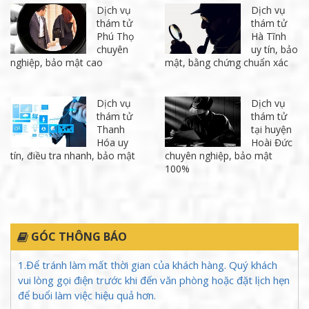
Dịch vụ
Dịch vụ
thám tử
thám tử
Phú Thọ
Hà Tĩnh
chuyên
uy tín, bảo
nghiệp, bảo mật cao
mật, bằng chứng chuẩn xác
Dịch vụ
Dịch vụ
thám tử
thám tử
Thanh
tại huyện
Hóa uy
Hoài Đức
tín, điều tra nhanh, bảo mật
chuyên nghiệp, bảo mật
100%
GÓC THÔNG BÁO
1.Để tránh làm mất thời gian của khách hàng. Quý khách
vui lòng gọi điện trước khi đến văn phòng hoặc đặt lịch hẹn
để buổi làm việc hiệu quả hơn.