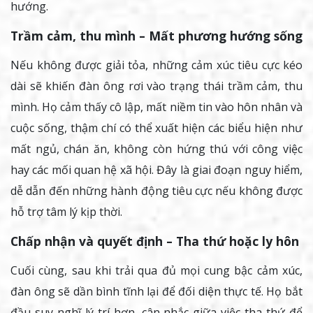
hướng.
Trầm cảm, thu mình – Mất phương hướng sống
Nếu không được giải tỏa, những cảm xúc tiêu cực kéo
dài sẽ khiến đàn ông rơi vào trạng thái trầm cảm, thu
mình. Họ cảm thấy cô lập, mất niềm tin vào hôn nhân và
cuộc sống, thậm chí có thể xuất hiện các biểu hiện như
mất ngủ, chán ăn, không còn hứng thú với công việc
hay các mối quan hệ xã hội. Đây là giai đoạn nguy hiểm,
dễ dẫn đến những hành động tiêu cực nếu không được
hỗ trợ tâm lý kịp thời.
Chấp nhận và quyết định – Tha thứ hoặc ly hôn
Cuối cùng, sau khi trải qua đủ mọi cung bậc cảm xúc,
đàn ông sẽ dần bình tĩnh lại để đối diện thực tế. Họ bắt
đầu suy nghĩ lý trí hơn, cân nhắc giữa việc tha thứ để