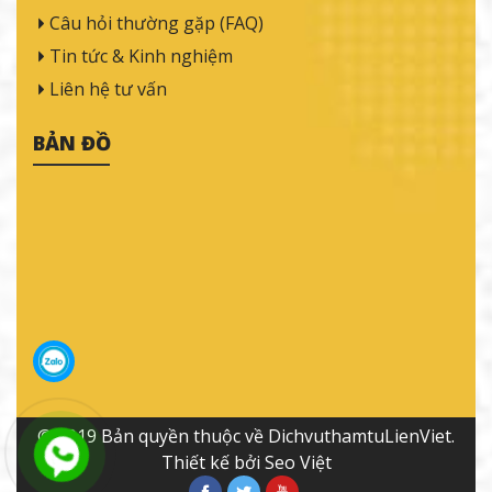
Câu hỏi thường gặp (FAQ)
Tin tức & Kinh nghiệm
Liên hệ tư vấn
BẢN ĐỒ
© 2019 Bản quyền thuộc về DichvuthamtuLienViet.
Thiết kế bởi Seo Việt