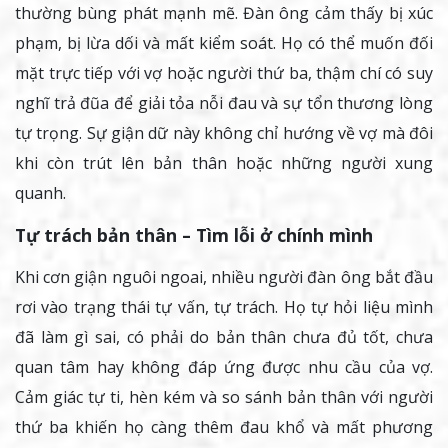
thường bùng phát mạnh mẽ. Đàn ông cảm thấy bị xúc
phạm, bị lừa dối và mất kiểm soát. Họ có thể muốn đối
mặt trực tiếp với vợ hoặc người thứ ba, thậm chí có suy
nghĩ trả đũa để giải tỏa nỗi đau và sự tổn thương lòng
tự trọng. Sự giận dữ này không chỉ hướng về vợ mà đôi
khi còn trút lên bản thân hoặc những người xung
quanh.
Tự trách bản thân – Tìm lỗi ở chính mình
Khi cơn giận nguôi ngoai, nhiều người đàn ông bắt đầu
rơi vào trạng thái tự vấn, tự trách. Họ tự hỏi liệu mình
đã làm gì sai, có phải do bản thân chưa đủ tốt, chưa
quan tâm hay không đáp ứng được nhu cầu của vợ.
Cảm giác tự ti, hèn kém và so sánh bản thân với người
thứ ba khiến họ càng thêm đau khổ và mất phương