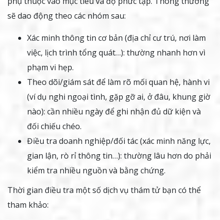
phụ thuộc vào mục tiêu và độ phức tạp. Thông thường
sẽ dao động theo các nhóm sau:
Xác minh thông tin cơ bản (địa chỉ cư trú, nơi làm
việc, lịch trình tổng quát…): thường nhanh hơn vì
phạm vi hẹp.
Theo dõi/giám sát để làm rõ mối quan hệ, hành vi
(ví dụ nghi ngoại tình, gặp gỡ ai, ở đâu, khung giờ
nào): cần nhiều ngày để ghi nhận đủ dữ kiện và
đối chiếu chéo.
Điều tra doanh nghiệp/đối tác (xác minh năng lực,
gian lận, rò rỉ thông tin…): thường lâu hơn do phải
kiểm tra nhiều nguồn và bằng chứng.
Thời gian điều tra một số dịch vụ thám tử bạn có thể
tham khảo: