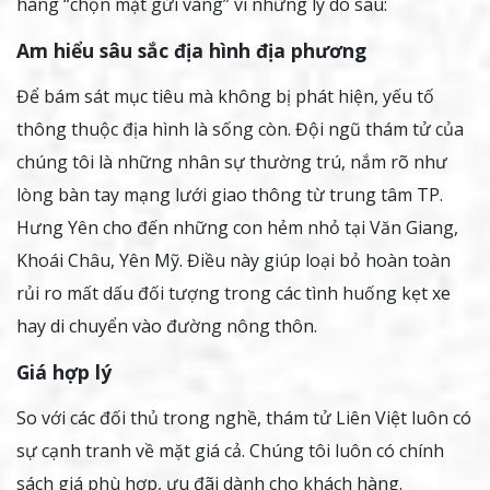
hàng “chọn mặt gửi vàng” vì những lý do sau:
Am hiểu sâu sắc địa hình địa phương
Để bám sát mục tiêu mà không bị phát hiện, yếu tố
thông thuộc địa hình là sống còn. Đội ngũ thám tử của
chúng tôi là những nhân sự thường trú, nắm rõ như
lòng bàn tay mạng lưới giao thông từ trung tâm TP.
Hưng Yên cho đến những con hẻm nhỏ tại Văn Giang,
Khoái Châu, Yên Mỹ. Điều này giúp loại bỏ hoàn toàn
rủi ro mất dấu đối tượng trong các tình huống kẹt xe
hay di chuyển vào đường nông thôn.
Giá hợp lý
So với các đối thủ trong nghề, thám tử Liên Việt luôn có
sự cạnh tranh về mặt giá cả. Chúng tôi luôn có chính
sách giá phù hợp, ưu đãi dành cho khách hàng.