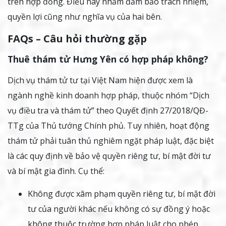
trên hợp đồng. Điều này nhằm đảm bảo trách nhiệm,
quyền lợi cũng như nghĩa vụ của hai bên.
FAQs – Câu hỏi thường gặp
Thuê thám tử Hưng Yên có hợp pháp không?
Dịch vụ thám tử tư tại Việt Nam hiện được xem là
ngành nghề kinh doanh hợp pháp, thuộc nhóm “Dịch
vụ điều tra và thám tử” theo Quyết định 27/2018/QĐ-
TTg của Thủ tướng Chính phủ. Tuy nhiên, hoạt động
thám tử phải tuân thủ nghiêm ngặt pháp luật, đặc biệt
là các quy định về bảo vệ quyền riêng tư, bí mật đời tư
và bí mật gia đình. Cụ thể:
Không được xâm phạm quyền riêng tư, bí mật đời
tư của người khác nếu không có sự đồng ý hoặc
không thuộc trường hợp pháp luật cho phép.