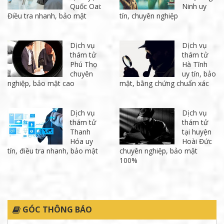
Quốc Oai:
Ninh uy
Điều tra nhanh, bảo mật
tín, chuyên nghiệp
Dịch vụ
Dịch vụ
thám tử
thám tử
Phú Thọ
Hà Tĩnh
chuyên
uy tín, bảo
nghiệp, bảo mật cao
mật, bằng chứng chuẩn xác
Dịch vụ
Dịch vụ
thám tử
thám tử
Thanh
tại huyện
Hóa uy
Hoài Đức
tín, điều tra nhanh, bảo mật
chuyên nghiệp, bảo mật
100%
GÓC THÔNG BÁO