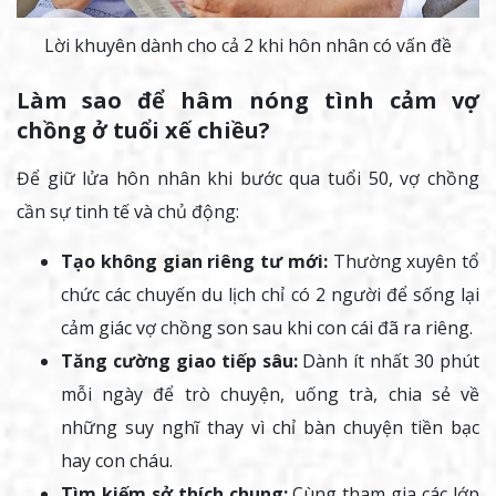
Lời khuyên dành cho cả 2 khi hôn nhân có vấn đề
Làm sao để hâm nóng tình cảm vợ
chồng ở tuổi xế chiều?
Để giữ lửa hôn nhân khi bước qua tuổi 50, vợ chồng
cần sự tinh tế và chủ động:
Tạo không gian riêng tư mới:
Thường xuyên tổ
chức các chuyến du lịch chỉ có 2 người để sống lại
cảm giác vợ chồng son sau khi con cái đã ra riêng.
Tăng cường giao tiếp sâu:
Dành ít nhất 30 phút
mỗi ngày để trò chuyện, uống trà, chia sẻ về
những suy nghĩ thay vì chỉ bàn chuyện tiền bạc
hay con cháu.
Tìm kiếm sở thích chung:
Cùng tham gia các lớp