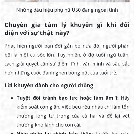
Những dấu hiệu phụ nữ U50 đang ngoại tình
Chuyên gia tâm lý khuyên gì khi đối
diện với sự thật này?
Phát hiện người bạn đời gắn bó nửa đời người phản
bội là một cú sốc lớn. Tuy nhiên, ở độ tuổi ngũ tuần,
cách giải quyết cần sự điềm tĩnh, văn minh và sâu sắc
hơn những cuộc đánh ghen bồng bột của tuổi trẻ.
Lời khuyên dành cho người chồng
Tuyệt đối tránh bạo lực hoặc làm ầm ĩ:
Hãy
kiểm soát cơn giận. Việc bêu rếu nhau chỉ làm tổn
thương lòng tự trọng của cả hai và để lại vết
thương khó lành cho con cái.
Nhìn nhận lại chính bản thân:
Trước khi oán