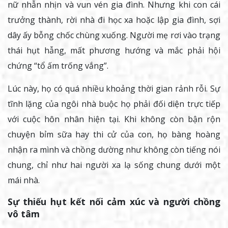
nữ nhẫn nhịn và vun vén gia đình. Nhưng khi con cái
trưởng thành, rời nhà đi học xa hoặc lập gia đình, sợi
dây ấy bỗng chốc chùng xuống. Người mẹ rơi vào trạng
thái hụt hẫng, mất phương hướng và mắc phải hội
chứng “tổ ấm trống vắng”.
Lúc này, họ có quá nhiều khoảng thời gian rảnh rỗi. Sự
tĩnh lặng của ngôi nhà buộc họ phải đối diện trực tiếp
với cuộc hôn nhân hiện tại. Khi không còn bận rộn
chuyện bỉm sữa hay thi cử của con, họ bàng hoàng
nhận ra mình và chồng dường như không còn tiếng nói
chung, chỉ như hai người xa lạ sống chung dưới một
mái nhà.
Sự thiếu hụt kết nối cảm xúc và người chồng
vô tâm