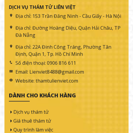
Dịch vụ thám tử điều tra xác minh thân nhân uy tín, bảo
mật
Dịch vụ thám tử xác minh lý lịch nhân viên uy tín, bảo mật
VỀ CHÚNG TÔI
DỊCH VỤ THÁM TỬ LIÊN VIỆT
Địa chỉ:
153 Trần Đăng Ninh - Cầu Giấy - Hà Nội
Địa chỉ:
Đường Hoàng Diệu, Quận Hải Châu, TP
Đà Nẵng
Địa chỉ:
22A Đinh Công Tráng, Phường Tân
Định, Quận 1, Tp. Hồ Chí Minh
Số điện thoại:
0906 816 611
Email:
Lienviet8488@gmail.com