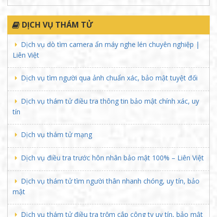
GÓC THÔNG BÁO
1.Để tránh làm mất thời gian của khách hàng. Quý khách
vui lòng gọi điện trước khi đến văn phòng hoặc đặt lịch hẹn
để buổi làm việc hiệu quả hơn.
2. Chúng tôi không nhận những vụ việc có chi phí thấp để
rồi chất lượng dịch vụ đi xuống.
Thám tử Liên Việt cam kết đạt hiệu quả cao.
DỊCH VỤ THÁM TỬ
Dịch vụ dò tìm camera ẩn máy nghe lén chuyên nghiệp |
Liên Việt
Dịch vụ tìm người qua ảnh chuẩn xác, bảo mật tuyệt đối
Dịch vụ thám tử điều tra thông tin bảo mật chính xác, uy
tín