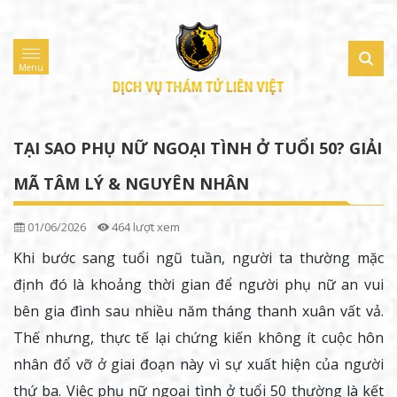
Menu
TẠI SAO PHỤ NỮ NGOẠI TÌNH Ở TUỔI 50? GIẢI
MÃ TÂM LÝ & NGUYÊN NHÂN
01/06/2026
464 lượt xem
Khi bước sang tuổi ngũ tuần, người ta thường mặc
định đó là khoảng thời gian để người phụ nữ an vui
bên gia đình sau nhiều năm tháng thanh xuân vất vả.
Thế nhưng, thực tế lại chứng kiến không ít cuộc hôn
nhân đổ vỡ ở giai đoạn này vì sự xuất hiện của người
thứ ba. Việc phụ nữ ngoại tình ở tuổi 50 thường là kết