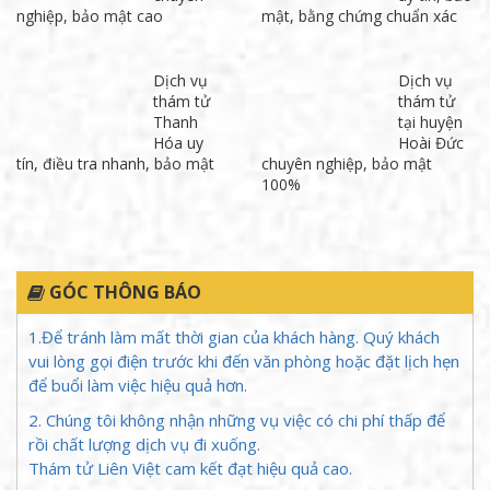
Dịch vụ
Thuê dịch
thám tử
vụ thám
tại huyện
tử Quảng
Quốc Oai:
Ninh uy
Điều tra nhanh, bảo mật
tín, chuyên nghiệp
Dịch vụ
Dịch vụ
thám tử
thám tử
Phú Thọ
Hà Tĩnh
chuyên
uy tín, bảo
nghiệp, bảo mật cao
mật, bằng chứng chuẩn xác
Dịch vụ
Dịch vụ
thám tử
thám tử
Thanh
tại huyện
Hóa uy
Hoài Đức
tín, điều tra nhanh, bảo mật
chuyên nghiệp, bảo mật
100%