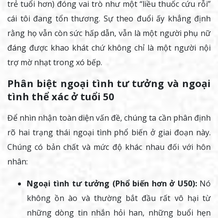
trẻ tuổi hơn) đóng vai trò như một “liều thuốc cứu rỗi”
cái tôi đang tổn thương. Sự theo đuổi ấy khẳng định
rằng họ vẫn còn sức hấp dẫn, vẫn là một người phụ nữ
đáng được khao khát chứ không chỉ là một người nội
trợ mờ nhạt trong xó bếp.
Phân biệt ngoại tình tư tưởng và ngoại
tình thể xác ở tuổi 50
Để nhìn nhận toàn diện vấn đề, chúng ta cần phân định
rõ hai trạng thái ngoại tình phổ biến ở giai đoạn này.
Chúng có bản chất và mức độ khác nhau đối với hôn
nhân:
Ngoại tình tư tưởng (Phổ biến hơn ở U50):
Nó
không ồn ào và thường bắt đầu rất vô hại từ
những dòng tin nhắn hỏi han, những buổi hẹn