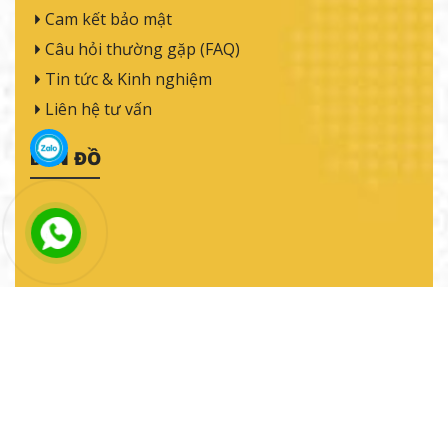
Website:
thamtulienviet.com
DÀNH CHO KHÁCH HÀNG
Dịch vụ thám tử
Giá thuê thám tử
Quy trình làm việc
Cam kết bảo mật
Câu hỏi thường gặp (FAQ)
Tin tức & Kinh nghiệm
Liên hệ tư vấn
BẢN ĐỒ