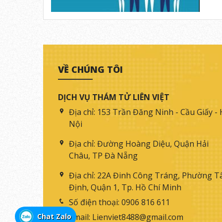
VỀ CHÚNG TÔI
DỊCH VỤ THÁM TỬ LIÊN VIỆT
Địa chỉ:
153 Trần Đăng Ninh - Cầu Giấy - 
Nội
Địa chỉ:
Đường Hoàng Diệu, Quận Hải
Châu, TP Đà Nẵng
Địa chỉ:
22A Đinh Công Tráng, Phường T
Định, Quận 1, Tp. Hồ Chí Minh
Số điện thoại:
0906 816 611
Chat Zalo
Email:
Lienviet8488@gmail.com