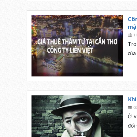
Côn
mật
1
Tro
của
Kh
0
Ở V
đối