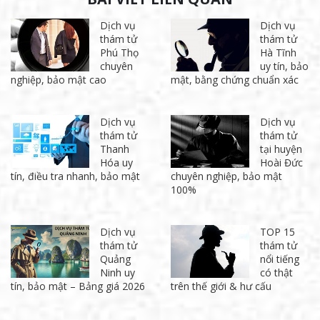
Dịch vụ
Dịch vụ
thám tử
thám tử
Phú Thọ
Hà Tĩnh
chuyên
uy tín, bảo
nghiệp, bảo mật cao
mật, bằng chứng chuẩn xác
Dịch vụ
Dịch vụ
thám tử
thám tử
Thanh
tại huyện
Hóa uy
Hoài Đức
tín, điều tra nhanh, bảo mật
chuyên nghiệp, bảo mật
100%
Dịch vụ
TOP 15
thám tử
thám tử
Quảng
nổi tiếng
Ninh uy
có thật
tín, bảo mật – Bảng giá 2026
trên thế giới & hư cấu