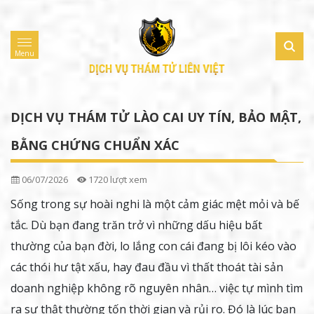
Menu
DỊCH VỤ THÁM TỬ LÀO CAI UY TÍN, BẢO MẬT,
BẰNG CHỨNG CHUẨN XÁC
06/07/2026
1720 lượt xem
Sống trong sự hoài nghi là một cảm giác mệt mỏi và bế
tắc. Dù bạn đang trăn trở vì những dấu hiệu bất
thường của bạn đời, lo lắng con cái đang bị lôi kéo vào
các thói hư tật xấu, hay đau đầu vì thất thoát tài sản
doanh nghiệp không rõ nguyên nhân… việc tự mình tìm
ra sự thật thường tốn thời gian và rủi ro. Đó là lúc bạn