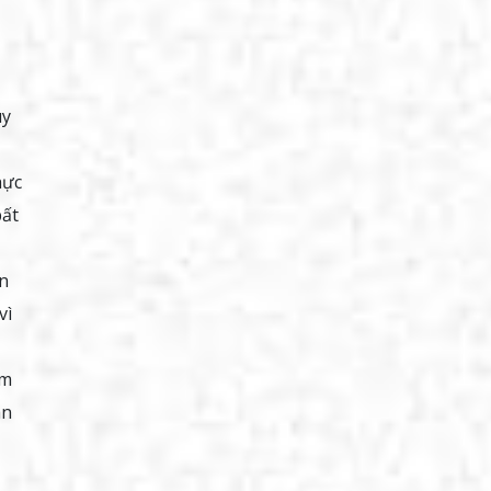
uy
hực
bất
ện
vì
âm
an