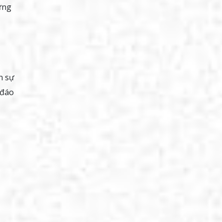
hưng
n sự
 đáo