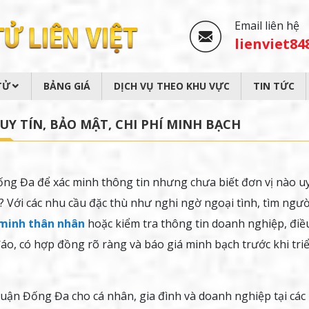
Email liên hệ
lienviet8
TỬ
BẢNG GIÁ
DỊCH VỤ THEO KHU VỰC
TIN TỨC
Y TÍN, BẢO MẬT, CHI PHÍ MINH BẠCH
ng Đa để xác minh thông tin nhưng chưa biết đơn vị nào uy
 Với các nhu cầu đặc thù như nghi ngờ ngoại tình, tìm ngườ
 minh thân nhân
hoặc kiểm tra thông tin doanh nghiệp, điề
đáo, có hợp đồng rõ ràng và báo giá minh bạch trước khi tri
quận Đống Đa cho cá nhân, gia đình và doanh nghiệp tại các