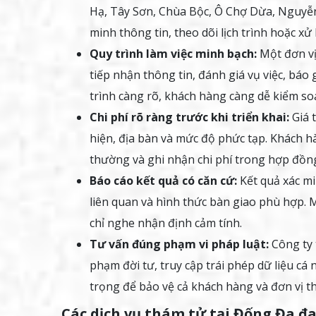
Hạ, Tây Sơn, Chùa Bộc, Ô Chợ Dừa, Nguyễn
minh thông tin, theo dõi lịch trình hoặc xử
Quy trình làm việc minh bạch:
Một đơn vị
tiếp nhận thông tin, đánh giá vụ việc, báo 
trình càng rõ, khách hàng càng dễ kiểm soá
Chi phí rõ ràng trước khi triển khai:
Giá t
hiện, địa bàn và mức độ phức tạp. Khách h
thường và ghi nhận chi phí trong hợp đồn
Báo cáo kết quả có căn cứ:
Kết quả xác mi
liên quan và hình thức bàn giao phù hợp. 
chỉ nghe nhận định cảm tính.
Tư vấn đúng phạm vi pháp luật:
Công ty 
phạm đời tư, truy cập trái phép dữ liệu cá 
trọng để bảo vệ cả khách hàng và đơn vị th
Các dịch vụ thám tử tại Đống Đa đ