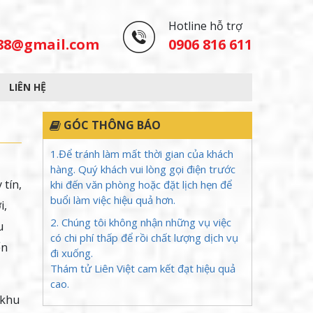
Hotline hỗ trợ
488@gmail.com
0906 816 611
LIÊN HỆ
GÓC THÔNG BÁO
1.Để tránh làm mất thời gian của khách
hàng. Quý khách vui lòng gọi điện trước
 tín,
khi đến văn phòng hoặc đặt lịch hẹn để
buổi làm việc hiệu quả hơn.
i,
2. Chúng tôi không nhận những vụ việc
u
có chi phí thấp để rồi chất lượng dịch vụ
ển
đi xuống.
Thám tử Liên Việt cam kết đạt hiệu quả
cao.
 khu