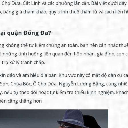
Chợ Dừa, Cát Linh và các phường lân cận. Bài viết dưới đây
 bảng giá tham khảo, quy trình thuê thám tử và cách liên h
tại quận Đống Đa?
ng không thể tự kiểm chứng an toàn, bạn nên cân nhắc thu
à những tình huống liên quan đến hôn nhân, gia đình, con cá
trợ xử lý tranh chấp.
 kín đáo và am hiểu địa bàn. Khu vực này có mật độ dân cư ca
y Sơn, Chùa Bộc, Ô Chợ Dừa, Nguyễn Lương Bằng, cùng nhiề
, nếu tự theo dõi hoặc tự kiểm tra thiếu kinh nghiệm, khác
 nên căng thẳng hơn.