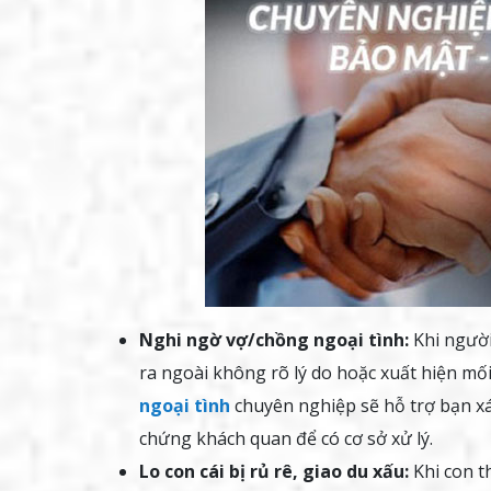
Nghi ngờ vợ/chồng ngoại tình:
Khi người
ra ngoài không rõ lý do hoặc xuất hiện mối
ngoại tình
chuyên nghiệp sẽ hỗ trợ bạn xác
chứng khách quan để có cơ sở xử lý.
Lo con cái bị rủ rê, giao du xấu:
Khi con th