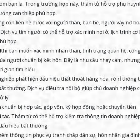
óm bạn lạ. Trong trường hợp này, thám tử hỗ trợ phụ huyn
hướng can thiệp phù hợp.
g còn liên hệ được với người thân, bạn bè, người vay nợ ho
Dịch vụ tìm người có thể hỗ trợ xác minh nơi ở, lịch trình cơ
phù hợp.
Khi bạn muốn xác minh nhân thân, tình trạng quan hệ, côn
 của người chuẩn bị kết hôn. Đây là nhu cầu nhạy cảm, nhưng
i gian tìm hiểu.
ghiệp phát hiện dấu hiệu thất thoát hàng hóa, rò rỉ thông t
 bất thường. Dịch vụ điều tra nội bộ giúp chủ doanh nghiệp 
ử lý.
 chuẩn bị hợp tác, góp vốn, ký hợp đồng hoặc chuyển tiền
 tác. Thám tử có thể hỗ trợ kiểm tra thông tin doanh nghiệp
 dấu hiệu bất thường.
hêm thông tin phục vụ tranh chấp dân sự, hôn nhân gia đình,