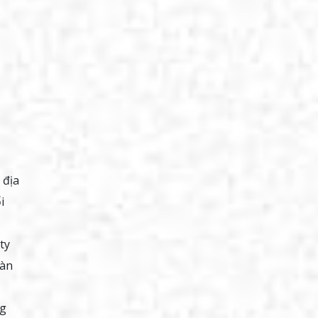
 địa
i
ty
bàn
ng