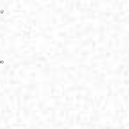
từ
áo