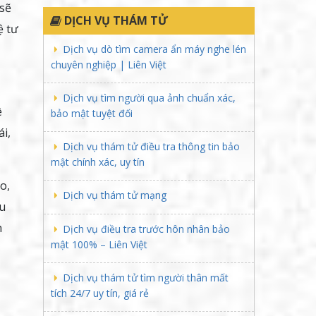
 sẽ
DỊCH VỤ THÁM TỬ
ệ tư
Dịch vụ dò tìm camera ẩn máy nghe lén
chuyên nghiệp | Liên Việt
Dịch vụ tìm người qua ảnh chuẩn xác,
ê
bảo mật tuyệt đối
i,
Dịch vụ thám tử điều tra thông tin bảo
mật chính xác, uy tín
o,
Dịch vụ thám tử mạng
u
h
Dịch vụ điều tra trước hôn nhân bảo
mật 100% – Liên Việt
Dịch vụ thám tử tìm người thân mất
tích 24/7 uy tín, giá rẻ