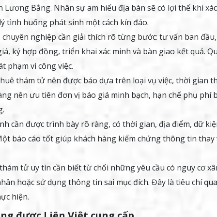
 Lương Bằng. Nhân sự am hiểu địa bàn sẽ có lợi thế khi xác
 lý tình huống phát sinh một cách kín đáo.
 chuyên nghiệp cần giải thích rõ từng bước: tư vấn ban đầu,
giá, ký hợp đồng, triển khai xác minh và bàn giao kết quả. Q
t phạm vi công việc.
huê thám tử nên được báo dựa trên loại vụ việc, thời gian t
àng nên ưu tiên đơn vị báo giá minh bạch, hạn chế phụ phí 
g.
nh cần được trình bày rõ ràng, có thời gian, địa điểm, dữ ki
Một báo cáo tốt giúp khách hàng kiểm chứng thông tin thay 
thám tử uy tín cần biết từ chối những yêu cầu có nguy cơ x
nhân hoặc sử dụng thông tin sai mục đích. Đây là tiêu chí qu
ực hiện.
ang được Liên Việt cung cấp