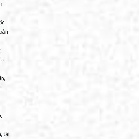
h
ặc
 bản
g
 có
in,
có
,
 tài