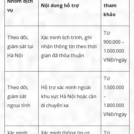
Nhóm dịch
Nội dung hỗ trợ
tham
vụ
khảo
Từ
Theo dõi,
Xác minh lịch trình, ghi
900.000 –
giám sát tại
nhận thông tin theo thời
1.000.000
Hà Nội
gian đã thỏa thuận
VNĐ/ngày
Từ
Theo dõi,
Hỗ trợ xác minh ngoài
1.500.000
giám sát
khu vực Hà Nội hoặc cần
–
ngoại tỉnh
di chuyển xa
1.800.000
VNĐ/ngày
Xác minh
Xác minh thông tin cơ
Từ