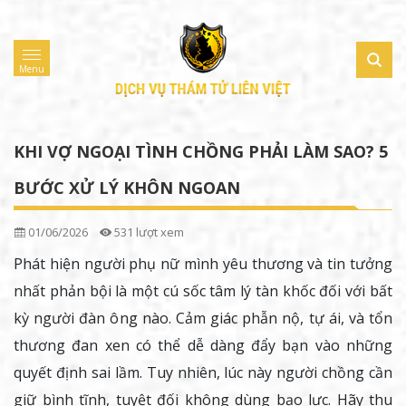
Menu
KHI VỢ NGOẠI TÌNH CHỒNG PHẢI LÀM SAO? 5
BƯỚC XỬ LÝ KHÔN NGOAN
01/06/2026
531 lượt xem
Phát hiện người phụ nữ mình yêu thương và tin tưởng
nhất phản bội là một cú sốc tâm lý tàn khốc đối với bất
kỳ người đàn ông nào. Cảm giác phẫn nộ, tự ái, và tổn
thương đan xen có thể dễ dàng đẩy bạn vào những
quyết định sai lầm. Tuy nhiên, lúc này người chồng cần
giữ bình tĩnh, tuyệt đối không dùng bạo lực. Hãy thu