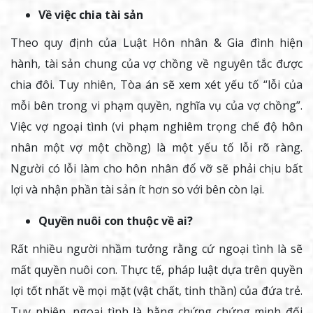
Về việc chia tài sản
Theo quy định của Luật Hôn nhân & Gia đình hiện
hành, tài sản chung của vợ chồng về nguyên tắc được
chia đôi. Tuy nhiên, Tòa án sẽ xem xét yếu tố “lỗi của
mỗi bên trong vi phạm quyền, nghĩa vụ của vợ chồng”.
Việc vợ ngoại tình (vi phạm nghiêm trọng chế độ hôn
nhân một vợ một chồng) là một yếu tố lỗi rõ ràng.
Người có lỗi làm cho hôn nhân đổ vỡ sẽ phải chịu bất
lợi và nhận phần tài sản ít hơn so với bên còn lại.
Quyền nuôi con thuộc về ai?
Rất nhiều người nhầm tưởng rằng cứ ngoại tình là sẽ
mất quyền nuôi con. Thực tế, pháp luật dựa trên quyền
lợi tốt nhất về mọi mặt (vật chất, tinh thần) của đứa trẻ.
Tuy nhiên, ngoại tình là bằng chứng chứng minh đối