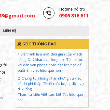
Hotline hỗ trợ
488@gmail.com
0906 816 611
LIÊN HỆ
GÓC THÔNG BÁO
1.Để tránh làm mất thời gian của khách
hàng. Quý khách vui lòng gọi điện trước
gười
khi đến văn phòng hoặc đặt lịch hẹn để
buổi làm việc hiệu quả hơn.
hời
2. Chúng tôi không nhận những vụ việc
ử
có chi phí thấp để rồi chất lượng dịch vụ
đi xuống.
Thám tử Liên Việt cam kết đạt hiệu quả
in
cao.