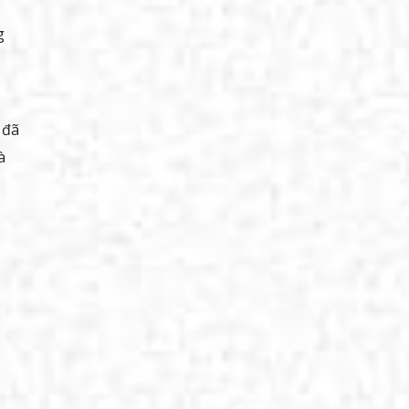
g
 đã
à