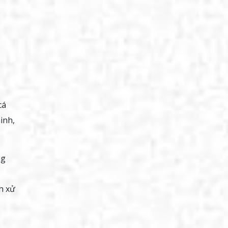
cá
inh,
ng
h xử