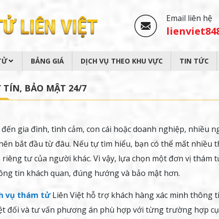
Email liên hệ
lienviet8
TỬ
BẢNG GIÁ
DỊCH VỤ THEO KHU VỰC
TIN TỨC
TÍN, BẢO MẬT 24/7
 đến gia đình, tình cảm, con cái hoặc doanh nghiệp, nhiều n
 nên bắt đầu từ đâu. Nếu tự tìm hiểu, bạn có thể mất nhiều t
 riêng tư của người khác. Vì vậy, lựa chọn một đơn vị thám t
hông tin khách quan, đúng hướng và bảo mật hơn.
ch vụ thám tử
Liên Việt hỗ trợ khách hàng xác minh thông t
ệt đối và tư vấn phương án phù hợp với từng trường hợp cụ