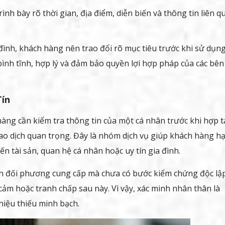
ình bày rõ thời gian, địa điểm, diễn biến và thông tin liên q
đình, khách hàng nên trao đổi rõ mục tiêu trước khi sử dụn
bình tĩnh, hợp lý và đảm bảo quyền lợi hợp pháp của các bên 
Tín
àng cần kiểm tra thông tin của một cá nhân trước khi hợp t
iao dịch quan trọng. Đây là nhóm dịch vụ giúp khách hàng h
ến tài sản, quan hệ cá nhân hoặc uy tín gia đình.
in đối phương cung cấp mà chưa có bước kiểm chứng độc lập
h cảm hoặc tranh chấp sau này. Vì vậy, xác minh nhân thân là
hiệu thiếu minh bạch.