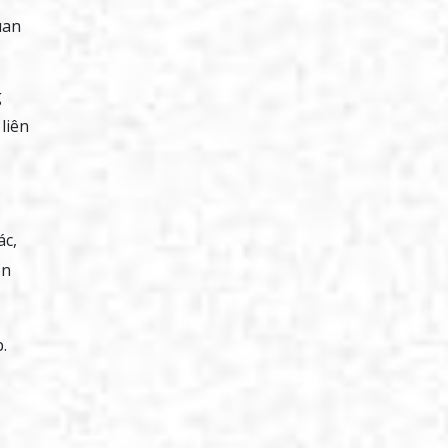
uan
g
liên
ác,
ạn
.