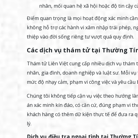
nhân, mối quan hệ xã hội hoặc độ tin cậy 
Điểm quan trọng là mọi hoạt động xác minh cần 
không hỗ trợ các hành vi xâm nhập trái phép, ng
thiệp vào đời sống riêng tư vượt quá quy định.
Các dịch vụ thám tử tại Thường Tín
Thám tử Liên Việt cung cấp nhiều dịch vụ thám 
nhân, gia đình, doanh nghiệp và luật sư. Mỗi vụ
mức độ nhạy cảm, phạm vi công việc và yêu cầu b
Chúng tôi không tiếp cận vụ việc theo hướng là
án xác minh kín đáo, có căn cứ, đúng phạm vi th
khách hàng có thêm dữ kiện thực tế để đưa ra qu
lý.
Dịch vụ điều tra ngoại tình tại Thường T