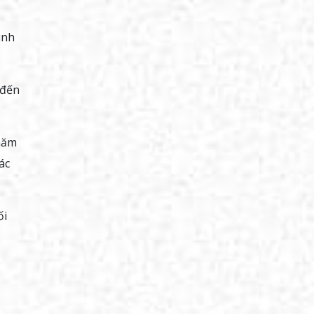
inh
 đến
 năm
ác
ối