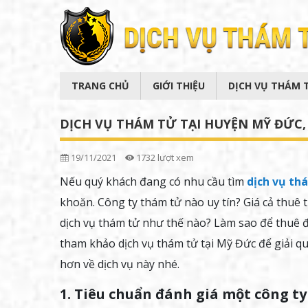
TRANG CHỦ
GIỚI THIỆU
DỊCH VỤ THÁM 
DỊCH VỤ THÁM TỬ TẠI HUYỆN MỸ ĐỨC, H
19/11/2021
1732 lượt xem
Nếu quý khách đang có nhu cầu tìm
dịch vụ th
khoăn. Công ty thám tử nào uy tín? Giá cả thuê
dịch vụ thám tử như thế nào? Làm sao để thuê đư
tham khảo dịch vụ thám tử tại Mỹ Đức để giải 
hơn về dịch vụ này nhé.
1. Tiêu chuẩn đánh giá một công ty