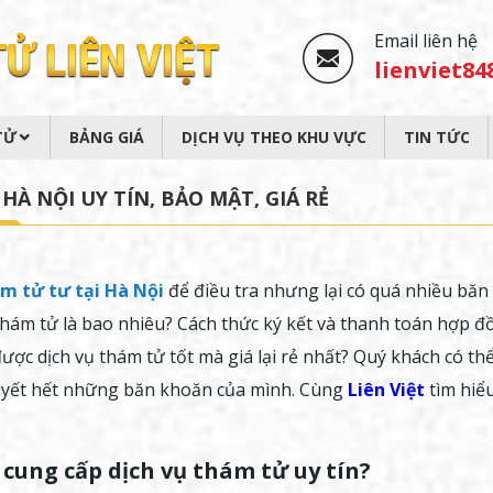
Email liên hệ
lienviet8
TỬ
BẢNG GIÁ
DỊCH VỤ THEO KHU VỰC
TIN TỨC
À NỘI UY TÍN, BẢO MẬT, GIÁ RẺ
ám tử tư tại Hà Nội
để điều tra nhưng lại có quá nhiều băn
 thám tử là bao nhiêu? Cách thức ký kết và thanh toán hợp đ
ợc dịch vụ thám tử tốt mà giá lại rẻ nhất? Quý khách có th
quyết hết những băn khoăn của mình. Cùng
Liên Việt
tìm hiể
 cung cấp dịch vụ thám tử uy tín?