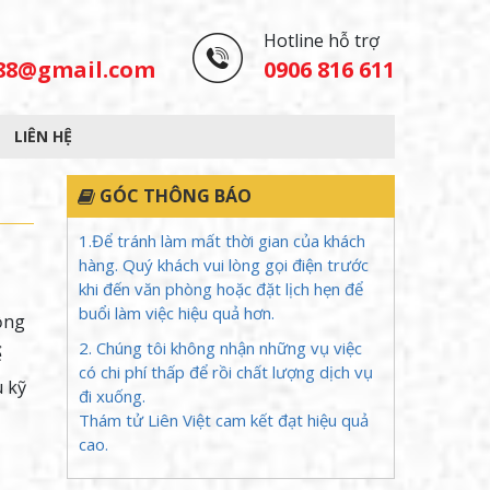
Hotline hỗ trợ
488@gmail.com
0906 816 611
LIÊN HỆ
GÓC THÔNG BÁO
1.Để tránh làm mất thời gian của khách
hàng. Quý khách vui lòng gọi điện trước
khi đến văn phòng hoặc đặt lịch hẹn để
buổi làm việc hiệu quả hơn.
ồng
2. Chúng tôi không nhận những vụ việc
ể
có chi phí thấp để rồi chất lượng dịch vụ
u kỹ
đi xuống.
Thám tử Liên Việt cam kết đạt hiệu quả
cao.