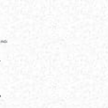
 mối
,
a