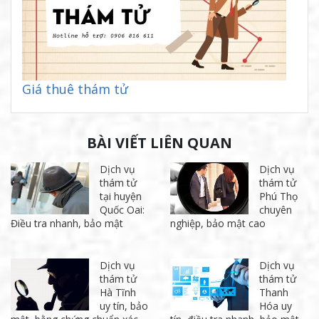
Giá thuê thám tử
BÀI VIẾT LIÊN QUAN
Dịch vụ
Dịch vụ
thám tử
thám tử
tại huyện
Phú Thọ
Quốc Oai:
chuyên
Điều tra nhanh, bảo mật
nghiệp, bảo mật cao
Dịch vụ
Dịch vụ
thám tử
thám tử
Hà Tĩnh
Thanh
uy tín, bảo
Hóa uy