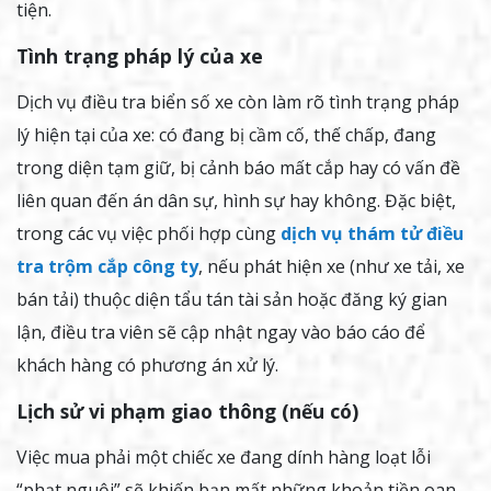
tiện.
Tình trạng pháp lý của xe
Dịch vụ điều tra biển số xe còn làm rõ tình trạng pháp
lý hiện tại của xe: có đang bị cầm cố, thế chấp, đang
trong diện tạm giữ, bị cảnh báo mất cắp hay có vấn đề
liên quan đến án dân sự, hình sự hay không. Đặc biệt,
trong các vụ việc phối hợp cùng
dịch vụ thám tử điều
tra trộm cắp công ty
, nếu phát hiện xe (như xe tải, xe
bán tải) thuộc diện tẩu tán tài sản hoặc đăng ký gian
lận, điều tra viên sẽ cập nhật ngay vào báo cáo để
khách hàng có phương án xử lý.
Lịch sử vi phạm giao thông (nếu có)
Việc mua phải một chiếc xe đang dính hàng loạt lỗi
“phạt nguội” sẽ khiến bạn mất những khoản tiền oan