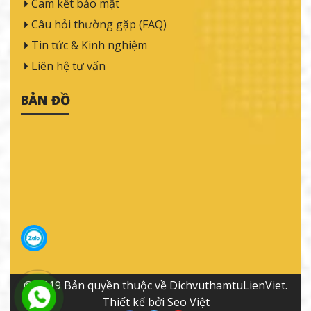
Cam kết bảo mật
Câu hỏi thường gặp (FAQ)
Tin tức & Kinh nghiệm
Liên hệ tư vấn
BẢN ĐỒ
© 2019 Bản quyền thuộc về DichvuthamtuLienViet.
Thiết kế bởi Seo Việt