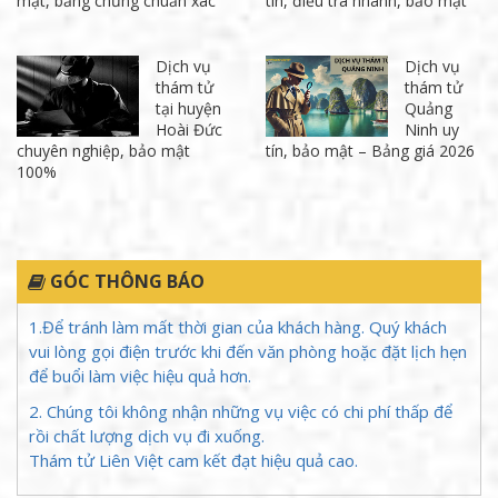
mật, bằng chứng chuẩn xác
tín, điều tra nhanh, bảo mật
Dịch vụ
Dịch vụ
thám tử
thám tử
tại huyện
Quảng
Hoài Đức
Ninh uy
chuyên nghiệp, bảo mật
tín, bảo mật – Bảng giá 2026
100%
GÓC THÔNG BÁO
1.Để tránh làm mất thời gian của khách hàng. Quý khách
vui lòng gọi điện trước khi đến văn phòng hoặc đặt lịch hẹn
để buổi làm việc hiệu quả hơn.
2. Chúng tôi không nhận những vụ việc có chi phí thấp để
rồi chất lượng dịch vụ đi xuống.
Thám tử Liên Việt cam kết đạt hiệu quả cao.